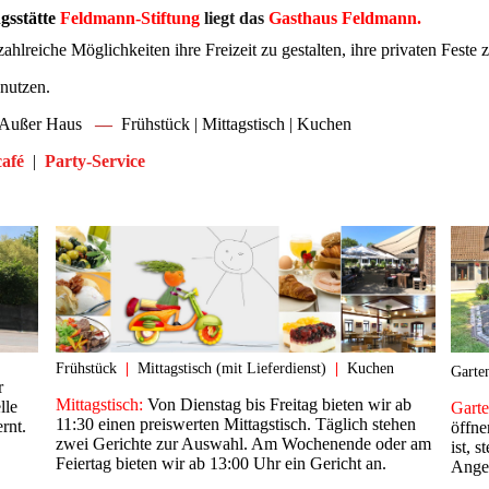
sstätte
Feldmann-Stiftung
liegt das
Gasthaus Feldmann
.
hlreiche Möglichkeiten ihre Freizeit zu gestalten, ihre privaten Feste z
u nutzen.
 | Außer Haus
––
Frühstück | Mittagstisch | Kuchen
afé
|
Party-Service
Frühstück
|
Mittagstisch (mit Lieferdienst)
|
Kuchen
Garte
r
Mittagstisch:
Von Dienstag bis Freitag bieten wir ab
lle
Garte
11:30 einen preiswerten Mittagstisch. Täglich stehen
rnt.
öffne
zwei Gerichte zur Auswahl. Am Wochenende oder am
ist, 
Feiertag bieten wir ab 13:00 Uhr ein Gericht an.
Ange